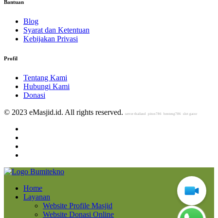
Bantuan
Blog
Syarat dan Ketentuan
Kebijakan Privasi
Profil
Tentang Kami
Hubungi Kami
Donasi
© 2023 eMasjid.id. All rights reserved.
server thailand
piton786
benteng786
slot gacor
Home
Layanan
Website Profile Masjid
Website Donasi Online